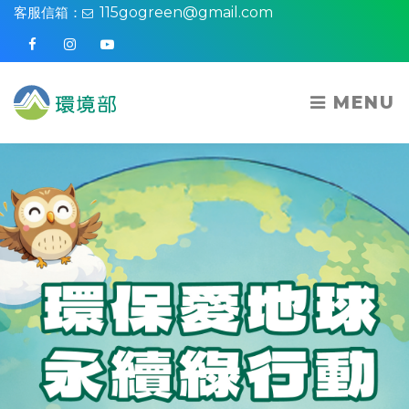
客服信箱：
115gogreen@gmail.com
Facebook
Instagram
Youtube
MENU